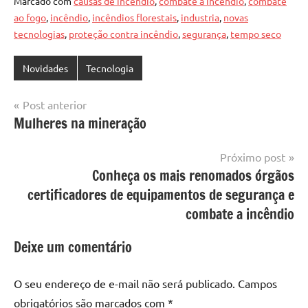
Marcado com
causas de incêndio
,
combate a incêndio
,
combate
ao fogo
,
incêndio
,
incêndios florestais
,
industria
,
novas
tecnologias
,
proteção contra incêndio
,
segurança
,
tempo seco
Novidades
Tecnologia
Navegação
Post anterior
Mulheres na mineração
de
Post
Próximo post
Conheça os mais renomados órgãos
certificadores de equipamentos de segurança e
combate a incêndio
Deixe um comentário
O seu endereço de e-mail não será publicado.
Campos
obrigatórios são marcados com
*