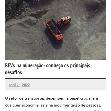
BEVs na mineração: conheça os principais
desafios
abril 14, 2022
DafoBrasil
Nenhum
Comentário
O setor de transportes desempenha papel crucial em
qualquer economia, seja na movimentação de pessoas,