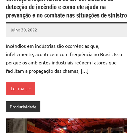
detecção de incêndio e como ele ajuda na
prevenção e no combate nas situações de sinistro
julho 30, 2022
DafoBrasil
Nenhum
Comentário
Incêndios em indústrias são ocorrências que,
infelizmente, acontecem com frequência no Brasil. Isso
porque os ambientes industriais reúnem fatores que
facilitam a propagação das chamas, […]
Ler mais
Produtividade