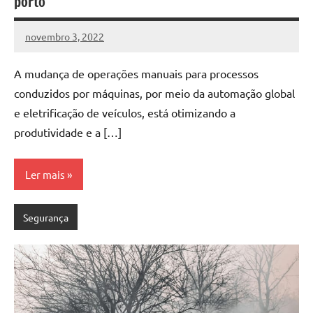
porto
novembro 3, 2022
DafoBrasil
Nenhum
Comentário
A mudança de operações manuais para processos
conduzidos por máquinas, por meio da automação global
e eletrificação de veículos, está otimizando a
produtividade e a […]
Ler mais
Segurança