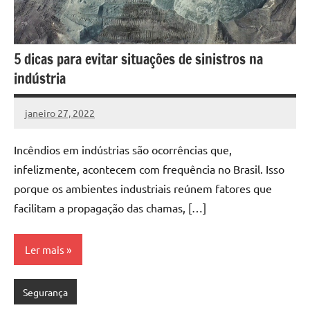
5 dicas para evitar situações de sinistros na
indústria
janeiro 27, 2022
DafoBrasil
Nenhum
Comentário
Incêndios em indústrias são ocorrências que,
infelizmente, acontecem com frequência no Brasil. Isso
porque os ambientes industriais reúnem fatores que
facilitam a propagação das chamas, […]
Ler mais
Segurança