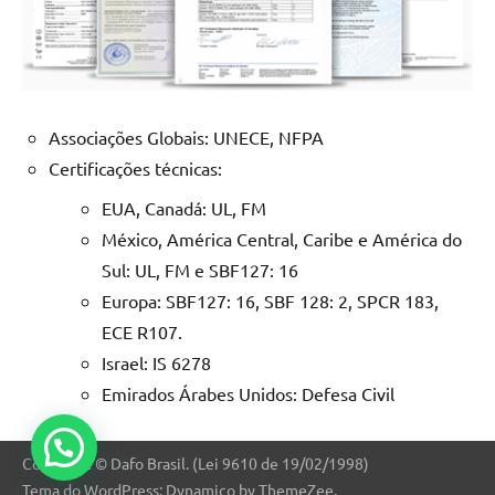
Associações Globais: UNECE, NFPA
Certificações técnicas:
EUA, Canadá: UL, FM
México, América Central, Caribe e América do
Sul: UL, FM e SBF127: 16
Europa: SBF127: 16, SBF 128: 2, SPCR 183,
ECE R107.
Israel: IS 6278
Emirados Árabes Unidos: Defesa Civil
Copyright © Dafo Brasil. (Lei 9610 de 19/02/1998)
Tema do WordPress: Dynamico by ThemeZee.