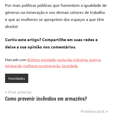
Por mais políticas públicas que fomentem a igualdade de
gêneros na mineração e nos demais setores de trabalho
e que as mulheres se apropriem dos espaços a que têm
direito!
Curtiu este artigo? Compartilhe em suas redes e
deixe a sua opinião nos comentários.
Marcado com
direitos
,
equidade
,
evolução
,
industria
,
Justiça
,
mineração
,
mulheres na mineração
,
Sociedade
Novidades
Navegação
Post anterior
Como prevenir incêndios em armazéns?
de
Post
Próximo post