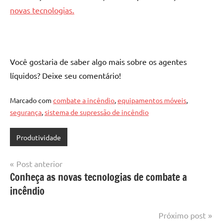
novas tecnologias.
Você gostaria de saber algo mais sobre os agentes
líquidos? Deixe seu comentário!
Marcado com
combate a incêndio
,
equipamentos móveis
,
segurança
,
sistema de supressão de incêndio
Produtividade
Navegação
Post anterior
Conheça as novas tecnologias de combate a
de
incêndio
Post
Próximo post