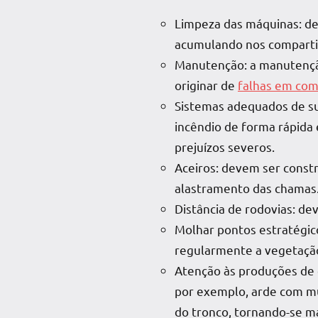
Limpeza das máquinas: dev
acumulando nos compart
Manutenção: a manutenção
originar de
falhas em com
Sistemas adequados de s
incêndio de forma rápida 
prejuízos severos.
Aceiros: devem ser constr
alastramento das chamas
Distância de rodovias: de
Molhar pontos estratégic
regularmente a vegetação
Atenção às produções de e
por exemplo, arde com mui
do tronco, tornando-se m