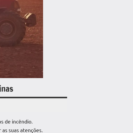
inas
s de incêndio.
 as suas atenções.