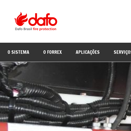
Pular
para
o
Dafo
Supressão
conteúdo
de
Brasil
incêndios
em
O SISTEMA
O FORREX
APLICAÇÕES
SERVIÇO
equipamentos