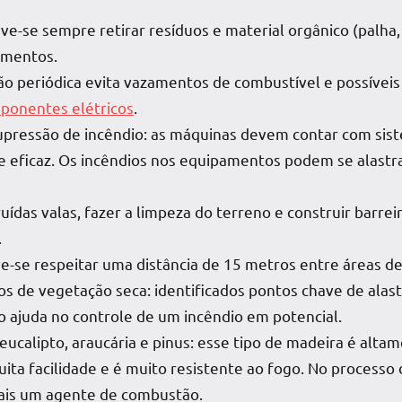
e-se sempre retirar resíduos e material orgânico (palha,
imentos.
 periódica evita vazamentos de combustível e possíveis
ponentes elétricos
.
upressão de incêndio: as máquinas devem contar com si
e eficaz. Os incêndios nos equipamentos podem se alastra
uídas valas, fazer a limpeza do terreno e construir barre
.
ve-se respeitar uma distância de 15 metros entre áreas d
os de vegetação seca: identificados pontos chave de ala
 ajuda no controle de um incêndio em potencial.
ucalipto, araucária e pinus: esse tipo de madeira é altam
ta facilidade e é muito resistente ao fogo. No processo 
ais um agente de combustão.