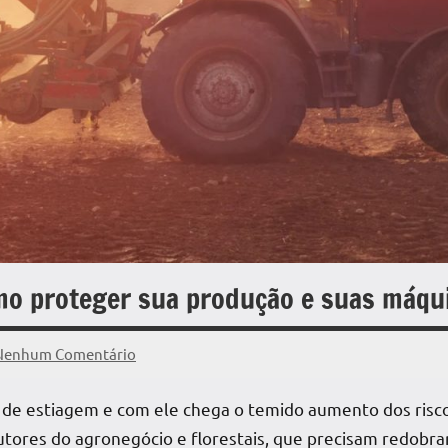
mo proteger sua produção e suas máqu
Nenhum Comentário
 de
estiagem
e com ele chega o temido aumento dos risco
tores do agronegócio e florestais, que precisam redobrar