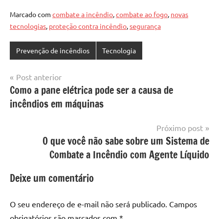
Marcado com
combate a incêndio
,
combate ao fogo
,
novas
tecnologias
,
proteção contra incêndio
,
segurança
Prevenção de incêndios
Tecnologia
Navegação
Post anterior
Como a pane elétrica pode ser a causa de
de
incêndios em máquinas
Post
Próximo post
O que você não sabe sobre um Sistema de
Combate a Incêndio com Agente Líquido
Deixe um comentário
O seu endereço de e-mail não será publicado.
Campos
obrigatórios são marcados com
*