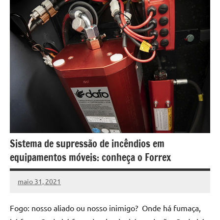
Sistema de supressão de incêndios em
equipamentos móveis: conheça o Forrex
maio 31, 2021
DafoBrasil
Nenhum
Comentário
Fogo: nosso aliado ou nosso inimigo? Onde há fumaça,