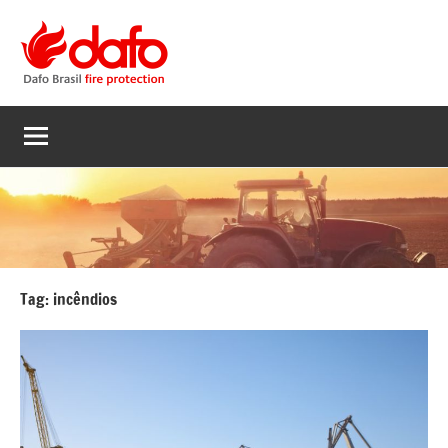
Pular
para
o
Dafo
conteúdo
Supressão
de
Brasil
incêndios
em
equipamentos
Tag:
incêndios