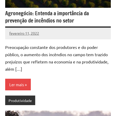
Agronegócio: Entenda a importância da
prevenção de incêndios no setor
fevereiro 11, 2022
DafoBrasil
Nenhum
Comentário
Preocupação constante dos produtores e do poder
público, o aumento dos incêndios no campo tem trazido
prejuízos que refletem na economia e na produtividade,
além […]
Ler mais
Produtividade