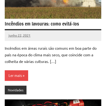
Incêndios em lavouras: como evitá-los
junho 22, 2021
DafoBrasil
Nenhum
Comentário
Incêndios em áreas rurais são comuns em boa parte do
país na época do clima mais seco, que coincide com a
colheita de várias culturas. […]
Ler mais
Novidades