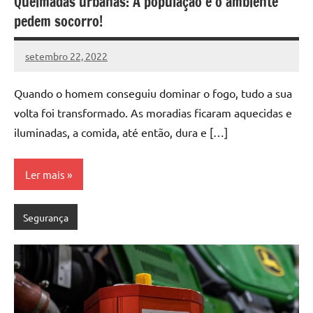
Queimadas urbanas: A população e o ambiente
pedem socorro!
setembro 22, 2022
DafoBrasil
Nenhum
Comentário
Quando o homem conseguiu dominar o fogo, tudo a sua
volta foi transformado. As moradias ficaram aquecidas e
iluminadas, a comida, até então, dura e […]
Ler mais
Segurança