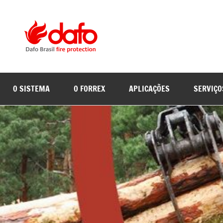
Pular
para
o
Dafo
Supressão
conteúdo
de
Brasil
incêndios
em
O SISTEMA
O FORREX
APLICAÇÕES
SERVIÇO
equipamentos