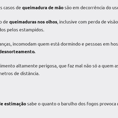
os casos de
são em decorrência do uso 
queimadura de mão
co de
, inclusive com perda de visã
queimaduras nos olhos
os pelos estampidos.
ianças, incomodam quem está dormindo e pessoas em hos
 desnorteamento
.
imento altamente perigosa, que faz mal não só a quem as
etros de distância.
sabe o quanto o barulho dos fogos provoca
de estimação