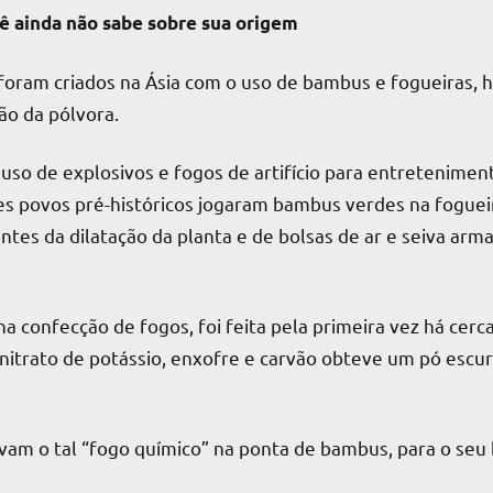
cê ainda não sabe sobre sua origem
foram criados na Ásia com o uso de bambus e fogueiras, 
ão da pólvora.
 uso de explosivos e fogos de artifício para entretenimen
es povos pré-históricos jogaram bambus verdes na fogue
tes da dilatação da planta e de bolsas de ar e seiva arm
na confecção de fogos, foi feita pela primeira vez há cer
 nitrato de potássio, enxofre e carvão obteve um pó escu
vam o tal “fogo químico” na ponta de bambus, para o seu b