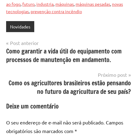
ao fogo
,
futuro
,
industria
,
máquinas
,
máquinas pesadas
,
novas
tecnologias
,
prevenção contra incêndio
Novidades
Navegação
Post anterior
Como garantir a vida útil do equipamento com
de
processos de manutenção em andamento.
Post
Próximo post
Como os agricultores brasileiros estão pensando
no futuro da agricultura de seu país?
Deixe um comentário
O seu endereço de e-mail não será publicado.
Campos
obrigatórios são marcados com
*