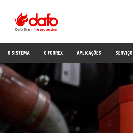
Pular
para
o
Dafo
Supressão
conteúdo
de
Brasil
incêndios
em
O SISTEMA
O FORREX
APLICAÇÕES
SERVIÇO
equipamentos