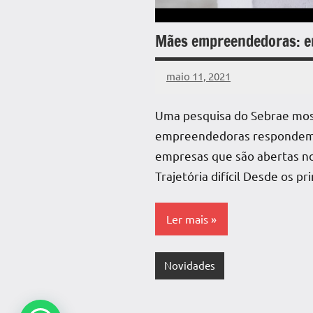
Mães empreendedoras: en
maio 11, 2021
DafoBrasil
Nenhum
Comentário
Uma pesquisa do Sebrae mos
empreendedoras respondem
empresas que são abertas no
Trajetória difícil Desde os p
Ler mais
Novidades