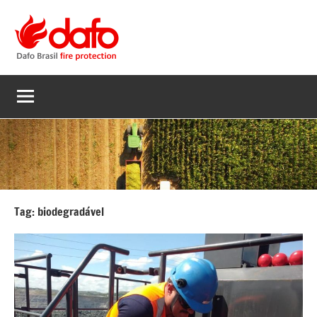
Pular
para
o
Dafo
conteúdo
Supressão
de
Brasil
incêndios
em
equipamentos
Tag:
biodegradável